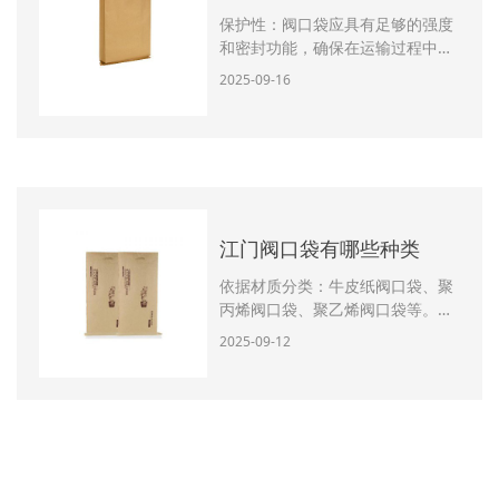
保护性：阀口袋应具有足够的强度
和密封功能，确保在运输过程中物
料的泄漏和破损。保管性：阀口袋
2025-09-16
的材质和结构应合适其所包装的物
料，具有防潮、防尘、防异味等功
能，以保护物料的质量和保护。便
利性：阀口袋的敞开和封闭应便
利、方便，便于操作，进步工作效
率。绿色性：阀口袋应采用保护材
料，削减对环境的
江门阀口袋有哪些种类
依据材质分类：牛皮纸阀口袋、聚
丙烯阀口袋、聚乙烯阀口袋等。依
据厚度分类：单层阀口袋、多层阀
2025-09-12
口袋、加厚阀口袋等。依据形状分
类：方底阀口袋、圆底阀口袋、缝
底阀口袋等。依据用处分类：水泥
建材阀口袋、食品类阀口袋、化工
原料阀口袋、精饲料阀口袋、肥料
阀口袋、矿藏阀口袋等。依据结构
分类：纸塑