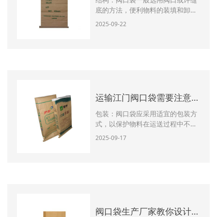
底的方法，便利物料的装填和卸
载，一起确保物料的密封性。而其
2025-09-22
它包装袋则选用一般的袋体方法，
没有特别的结构。原料：阀口袋多
选用牛皮纸、聚丙烯、聚乙烯等资
料制作，强度高、易回收。而其它
包装袋则能够选用多种资料，如帆
布、棉布、塑料膜等，根据包装物
料的性质和要求进行选择。
运输江门阀口袋需要注意什么问题
包装：阀口袋应采用适宜的包装方
式，以保护物料在运送过程中不受
损坏或污染。包装应考虑到物料的
2025-09-17
性质、分量、尺度等因素，并选择
适宜的材料、标准和结构。标识：
阀口袋的标识应清晰、显着、耐
久，包含物料称号、标准、生产日
期、厂家称号等信息，以便于辨认
和办理。运送工具：阀口袋的运送
工具应契合国家相关法
阀口袋生产厂家教你设计一个阀口袋需要注意什么问题